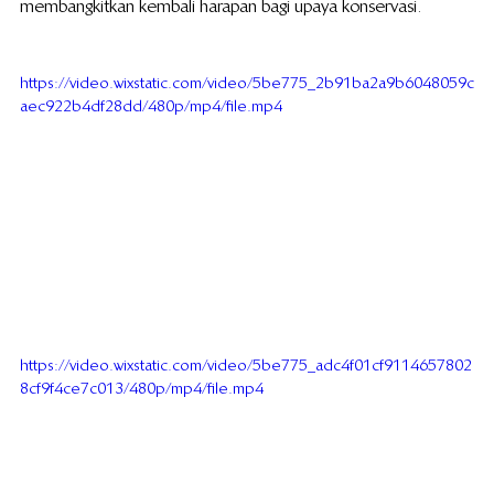
membangkitkan kembali harapan bagi upaya konservasi.
https://video.wixstatic.com/video/5be775_2b91ba2a9b6048059c
aec922b4df28dd/480p/mp4/file.mp4
https://video.wixstatic.com/video/5be775_adc4f01cf9114657802
8cf9f4ce7c013/480p/mp4/file.mp4