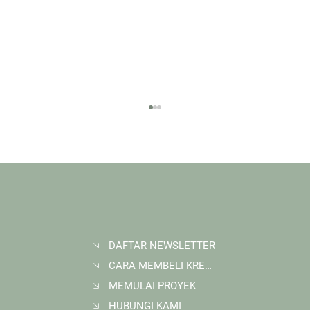
DAFTAR NEWSLETTER
CARA MEMBELI KREDIT KARBON
Membangun Ruang Belajar Melalui Sekolah
Karbon di Gerbang Barito
MEMULAI PROYEK
HUBUNGI KAMI