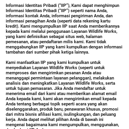
Informasi Identitas Pribadi (“IIP”), Kami dapat menghimpun
Informasi Identitas Pribadi (“IIP”) seperti nama Anda,
informasi kontak Anda, informasi pengiriman Anda, dan
informasi penagihan Anda (seperti data rekening kartu
kredit). Kami mengumpulkan IIP saat Anda memberikannya
kepada kami melalui penggunaan Layanan Wildlife Works,
yang kami definisikan sebagai situs web, halaman
pemesanan, atau pendaftaran milis kami. Kami tidak
menggabungkan IIP yang kami kumpulkan dengan informasi
tambahan dari sumber pihak ketiga lainnya.
Kami manfaatkan IIP yang kami kumpulkan untuk
menyediakan Layanan Wildlife Works (seperti untuk
memproses dan mengirimkan pesanan Anda atau
menanggapi permintaan layanan pelanggan), melakukan
analisis dan meningkatkan Layanan Wildlife Works, serta
untuk tujuan pemasaran. Jika Anda mendaftar untuk
menerima email dari kami atau memberikan alamat email
Anda kepada kami, kami akan mengirimkan email kepada
Anda tentang berbagai topik seperti acara yang akan
diselenggarakan, produk baru, penawaran khusus, promosi
dari mitra bisnis afiliasi kami, isulingkungan, dan peluang
kerja. Anda dapat melihat pilihan Anda di bawah ini
mengenai bagaimana kami mengumpulkan, menggunakan,