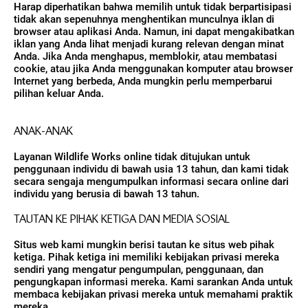
Harap diperhatikan bahwa memilih untuk tidak berpartisipasi
tidak akan sepenuhnya menghentikan munculnya iklan di
browser atau aplikasi Anda. Namun, ini dapat mengakibatkan
iklan yang Anda lihat menjadi kurang relevan dengan minat
Anda. Jika Anda menghapus, memblokir, atau membatasi
cookie, atau jika Anda menggunakan komputer atau browser
Internet yang berbeda, Anda mungkin perlu memperbarui
pilihan keluar Anda.
ANAK-ANAK
Layanan Wildlife Works online tidak ditujukan untuk
penggunaan individu di bawah usia 13 tahun, dan kami tidak
secara sengaja mengumpulkan informasi secara online dari
individu yang berusia di bawah 13 tahun.
TAUTAN KE PIHAK KETIGA DAN MEDIA SOSIAL
Situs web kami mungkin berisi tautan ke situs web pihak
ketiga. Pihak ketiga ini memiliki kebijakan privasi mereka
sendiri yang mengatur pengumpulan, penggunaan, dan
pengungkapan informasi mereka. Kami sarankan Anda untuk
membaca kebijakan privasi mereka untuk memahami praktik
mereka.