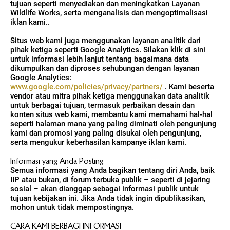
tujuan seperti menyediakan dan meningkatkan Layanan
Wildlife Works, serta menganalisis dan mengoptimalisasi
iklan kami..
Situs web kami juga menggunakan layanan analitik dari
pihak ketiga seperti Google Analytics. Silakan klik di sini
untuk informasi lebih lanjut tentang bagaimana data
dikumpulkan dan diproses sehubungan dengan layanan
Google Analytics:
www.google.com/policies/privacy/partners/
. Kami beserta
vendor atau mitra pihak ketiga menggunakan data analitik
untuk berbagai tujuan, termasuk perbaikan desain dan
konten situs web kami, membantu kami memahami hal-hal
seperti halaman mana yang paling diminati oleh pengunjung
kami dan promosi yang paling disukai oleh pengunjung,
serta mengukur keberhasilan kampanye iklan kami.
Informasi yang Anda Posting
Semua informasi yang Anda bagikan tentang diri Anda, baik
IIP atau bukan, di forum terbuka publik – seperti di jejaring
sosial – akan dianggap sebagai informasi publik untuk
tujuan kebijakan ini. Jika Anda tidak ingin dipublikasikan,
mohon untuk tidak mempostingnya.
CARA KAMI BERBAGI INFORMASI