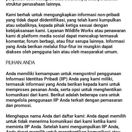
struktur perusahaan lainnya.
Kami berhak untuk mengungkapkan informasi non-pribadi
yang tidak dapat diidentifikasi, yang telah kami kumpulkan
atau sebaliknya, kepada pihak ketiga sesuai dengan
kebijaksanaan kami. Layanan Wildlife Works atau penawaran
kami di platform media sosial dapat mencakup termasuk
komentar, forum berbagi, atau fitur serupa lainnya. Informasi
yang Anda berikan melalui fitur-fitur ini mungkin dapat
diakses oleh pengguna lain atau oleh masyarakat umum.
PILIHAN ANDA
Anda memiliki kemampuan untuk mengontrol penggunaan
Informasi Identitas Pribadi (IIP) Anda yang kami miliki,
termasuk informasi yang Anda berikan kepada kami untuk
memproses pesanan Anda, serta opsi untuk menghentikan
komunikasi dari kami. Berikut adalah beberapa cara untuk
mengelola penggunaan IIP Anda terkait dengan pemasaran
dan promosi.
Menghapus nama Anda dari daftar kami: Anda dapat memilih
untuk tidak menerima komunikasi dari kami ketika kami
meminta IIP Anda. Setelah kami mengumpulkan IIP Anda,