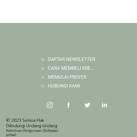
DAFTAR NEWSLETTER
CARA MEMBELI KREDIT KARBON
Membangun Ruang Belajar Melalui Sekolah
Karbon di Gerbang Barito
MEMULAI PROYEK
HUBUNGI KAMI
© 2023 Semua Hak
Dilindungi Undang-Undang
Ketentuan Penggunaan
|
Kebijakan
pribadi