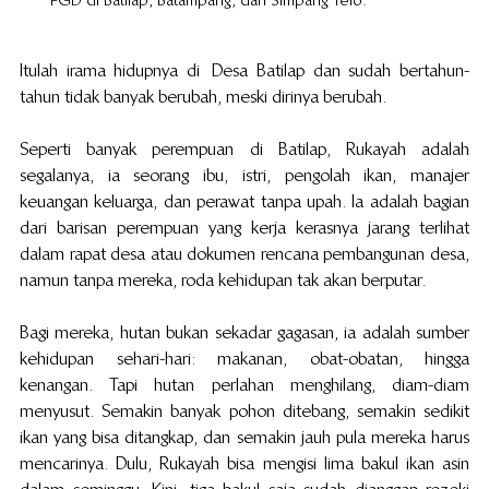
FGD di Batilap, Batampang, dan Simpang Telo. 
Itulah irama hidupnya di  Desa Batilap dan sudah bertahun-
tahun tidak banyak berubah, meski dirinya berubah.
Seperti banyak perempuan di Batilap, Rukayah adalah 
segalanya, ia seorang ibu, istri, pengolah ikan, manajer 
keuangan keluarga, dan perawat tanpa upah. Ia adalah bagian 
dari barisan perempuan yang kerja kerasnya jarang terlihat 
dalam rapat desa atau dokumen rencana pembangunan desa, 
namun tanpa mereka, roda kehidupan tak akan berputar.
Bagi mereka, hutan bukan sekadar gagasan, ia adalah sumber 
kehidupan sehari-hari: makanan, obat-obatan, hingga 
kenangan. Tapi hutan perlahan menghilang, diam-diam 
menyusut. Semakin banyak pohon ditebang, semakin sedikit 
ikan yang bisa ditangkap, dan semakin jauh pula mereka harus 
mencarinya. Dulu, Rukayah bisa mengisi lima bakul ikan asin 