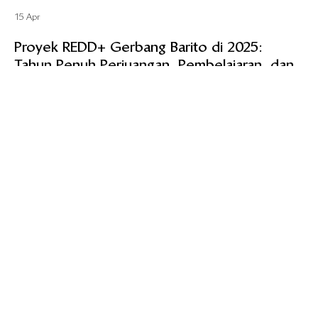
15 Apr
Proyek REDD+ Gerbang Barito di 2025:
Tahun Penuh Perjuangan, Pembelajaran, dan
Terobosan
Pelajari lebih lanjut tentang capaian Proyek REDD+ Gerbang Barito
sepanjang 2025.
DAFTAR NEWSLETTER
CARA MEMBELI KREDIT KARBON