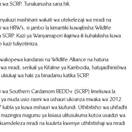
 wa SCRP. Tunakanusha sana hili. 
nyakazi mashinani wakati wa utekelezaji wa mradi na 
wa HRW’s, si jambo la kimantiki kuwajibisha Wildlife 
SCRP. Kazi ya Wanyamapori iliajiriwa ili kuhakikisha kuwa 
 kazi tuliyotimiza.
 waliopewa kandarasi na Wildlife Alliance na hatuna 
a mradi, serikali ya Kifalme ya Kambodia, hatujaidhinishwa 
ukiukaji wa haki za binadamu katika SCRP.
radi wa Southern Cardamom REDD+ (SCRP) limekuwa la 
 ya muda usio rasmi wa ushauri ulioanza mwaka wa 2012 
 kabla ya kuwa mshauri wa kiufundi. Uthibitisho wa uhifadhi 
ya mazingira magumu ya kisiasa ulitusukuma kutoa usaidizi wa 
 kuendeleza mradi na kuuleta kwenye uthibitishaji wa mradi 