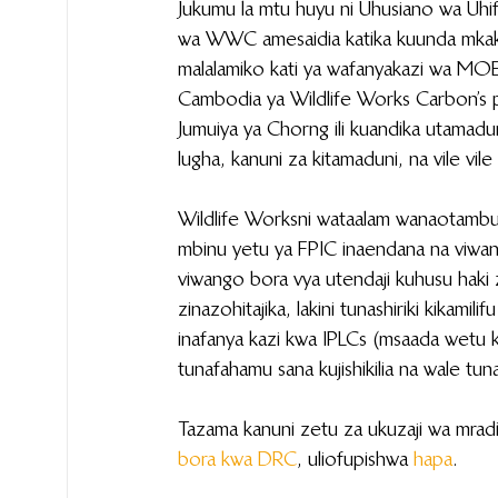
Jukumu la mtu huyu ni Uhusiano wa Uhifa
wa WWC amesaidia katika kuunda mkakati
malalamiko kati ya wafanyakazi wa MOE
Cambodia ya Wildlife Works Carbon’s p
Jumuiya ya Chorng ili kuandika utamadun
lugha, kanuni za kitamaduni, na vile vi
Wildlife Worksni wataalam wanaotambulik
mbinu yetu ya FPIC inaendana na viwan
viwango bora vya utendaji kuhusu haki z
zinazohitajika, lakini tunashiriki kikami
inafanya kazi kwa IPLCs (msaada wetu 
tunafahamu sana kujishikilia na wale tun
Tazama kanuni zetu za ukuzaji wa mrad
bora kwa DRC
, uliofupishwa 
hapa
.