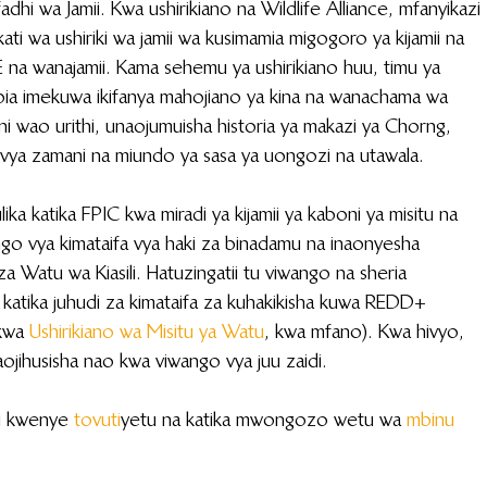
dhi wa Jamii. Kwa ushirikiano na Wildlife Alliance, mfanyikazi 
 wa ushiriki wa jamii wa kusimamia migogoro ya kijamii na 
 na wanajamii. Kama sehemu ya ushirikiano huu, timu ya 
ia imekuwa ikifanya mahojiano ya kina na wanachama wa 
i wao urithi, unaojumuisha historia ya makazi ya Chorng, 
le vya zamani na miundo ya sasa ya uongozi na utawala.
a katika FPIC kwa miradi ya kijamii ya kaboni ya misitu na 
go vya kimataifa vya haki za binadamu na inaonyesha 
a Watu wa Kiasili. Hatuzingatii tu viwango na sheria 
lifu katika juhudi za kimataifa za kuhakikisha kuwa REDD+ 
kwa 
Ushirikiano wa Misitu ya Watu
, kwa mfano). Kwa hivyo, 
aojihusisha nao kwa viwango vya juu zaidi.
i kwenye 
tovuti
 yetu na katika mwongozo wetu wa 
mbinu 