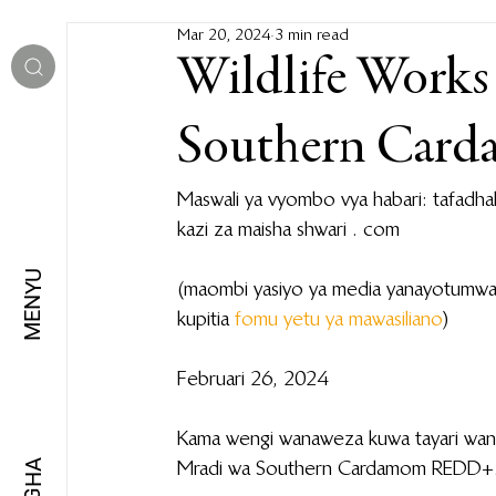
Mar 20, 2024
3 min read
Wildlife Works
Southern Ca
Maswali ya vyombo vya habari: tafadh
kazi za maisha shwari . com
MENYU
(maombi yasiyo ya media yanayotumwa 
kupitia 
fomu yetu ya mawasiliano
)
Februari 26, 2024
Kama wengi wanaweza kuwa tayari wan
Mradi wa Southern Cardamom REDD+
LUGHA