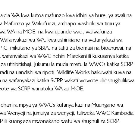
aidia WA kwa kutoa mafunzo kwa idhini ya bure, ya awali na 
 ya Mafunzo ya Wakufunzi, ambapo washiriki wa timu ya 
wa WA na MOE, na kwa upande wao, waliwafunza 
afanyakazi wa WA, kwa ushirikiano na wafanyakazi wa 
IC, mikutano ya SBIA, na tafiti za biomasi na bioanuwai, na 
a wafanyakazi wa WWC nchini Marekani ili kukusanya katika 
i za uthibitishaji. Jukumu la muda mrefu la WWC’s katika SCRP 
mradi na uandishi wa ripoti. Wildlife Works haikuwahi kuwa na 
 na wafanyakazi katika SCRP wakati wowote ulioshughulikiwa
 wote wa SCRP wanatoka WA au MOE. 
dhamira mpya ya WWC’s kufanya kazi na Muungano wa 
wa Wenyeji na jumuiya za wenyeji, tuliweka WWC Kambodia 
P ili kuongeza mwonekano wetu wa shughuli za SCRP.