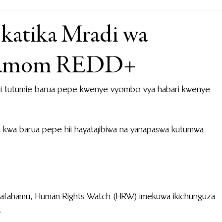
 katika Mradi wa
rdamom REDD+
ali tutumie barua pepe kwenye vyombo vya habari kwenye 
kwa barua pepe hii hayatajibiwa na yanapaswa kutumwa 
afahamu, Human Rights Watch (HRW) imekuwa ikichunguza 
.