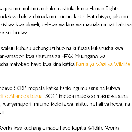
wa jukumu muhimu ambalo mashirika kama Human Rights 
deleza haki za binadamu duniani kote. Hata hivyo, jukumu 
nzishwa kwa ukweli, uelewa wa kina wa masuala na hali halisi ya
za kudhuriwa.
wakuu kuhusu uchunguzi huo na kufuatia kukanusha kwa 
Wanyamapori kwa shutuma za HRW. Muungano wa 
sha matokeo hayo kwa kina katika 
Barua ya Wazi ya Wildlife 
mbayo SCRP imepata katika tishio ngumu sana na kubwa 
life Alliance’s barua
, SCRP imetoa matokeo makubwa sana 
ii, wanyamapori, mfumo ikolojia wa misitu, na hali ya hewa, na 
ji.
Works kwa kuchangia madai hayo kupitia Wildlife Works 