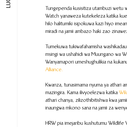
Tungependa kusisitiza utambuzi wetu 
Watch yanaweza kutekeleza katika kuen
hilo halitumiki isipokuwa kazi hiyo imea
miradi na jamii ambazo haki zao zinawe
Tumekuwa tukiwafahamisha washikadau 
msingi wa ushahidi wa Muungano wa 
Wanyamapori umeshughulikia na kukanu
Alliance.
Kwanza, tunasimama nyuma ya athari a
mazingira. Kama ilivyoelezwa katika 
Wild
athari chanya, zilizothibitishwa kwa jam
inaungwa mkono sana na jamii za wenye
HRW pia imejaribu kushutumu Wildlife 