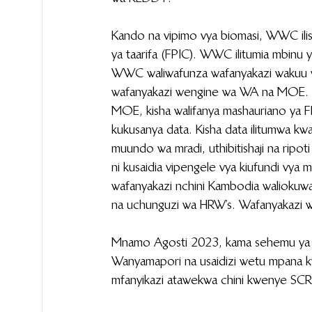
Kando na vipimo vya biomasi, WWC ilis
ya taarifa (FPIC). WWC ilitumia mbinu
WWC waliwafunza wafanyakazi wakuu 
wafanyakazi wengine wa WA na MOE. W
MOE, kisha walifanya mashauriano ya FP
kukusanya data. Kisha data ilitumwa kw
muundo wa mradi, uthibitishaji na ripot
ni kusaidia vipengele vya kiufundi vya 
wafanyakazi nchini Kambodia waliokuwa
na uchunguzi wa HRW’s. Wafanyakazi
Mnamo Agosti 2023, kama sehemu ya 
Wanyamapori na usaidizi wetu mpana k
mfanyikazi atawekwa chini kwenye SCR