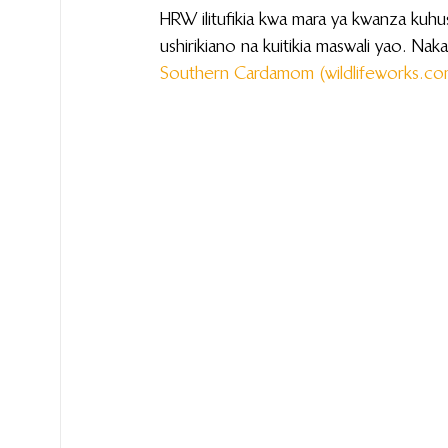
HRW ilitufikia kwa mara ya kwanza k
ushirikiano na kuitikia maswali yao. Nak
Southern Cardamom (
wildlifeworks.c