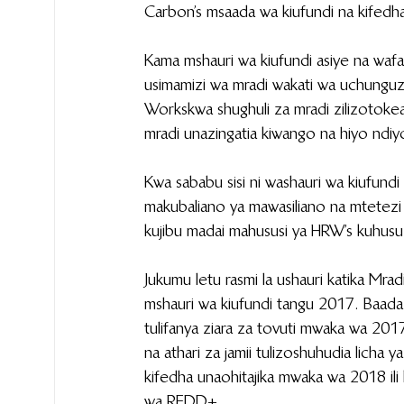
Carbon’s msaada wa kiufundi na kifedha
Kama mshauri wa kiufundi asiye na wafa
usimamizi wa mradi wakati wa uchunguzi 
Workskwa shughuli za mradi zilizotokea 
mradi unazingatia kiwango na hiyo ndiyo
Kwa sababu sisi ni washauri wa kiufundi
makubaliano ya mawasiliano na mtetezi w
kujibu madai mahususi ya HRW’s kuhusu 
Jukumu letu rasmi la ushauri katika M
mshauri wa kiufundi tangu 2017. Baada
tulifanya ziara za tovuti mwaka wa 2017
na athari za jamii tulizoshuhudia licha 
kifedha unaohitajika mwaka wa 2018 ili
wa REDD+.