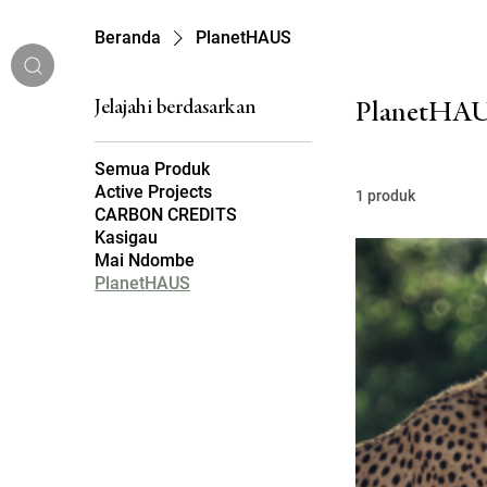
Beranda
PlanetHAUS
Jelajahi berdasarkan
PlanetHA
Semua Produk
Active Projects
1 produk
CARBON CREDITS
Kasigau
Mai Ndombe
MENU
PlanetHAUS
BAHASA