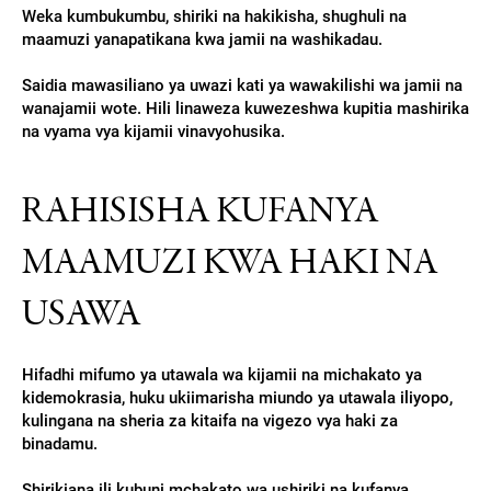
Weka kumbukumbu, shiriki na hakikisha, shughuli na
maamuzi yanapatikana kwa jamii na washikadau.
Saidia mawasiliano ya uwazi kati ya wawakilishi wa jamii na
wanajamii wote. Hili linaweza kuwezeshwa kupitia mashirika
na vyama vya kijamii vinavyohusika.
RAHISISHA KUFANYA
MAAMUZI KWA HAKI NA
USAWA
Hifadhi mifumo ya utawala wa kijamii na michakato ya
kidemokrasia, huku ukiimarisha miundo ya utawala iliyopo,
kulingana na sheria za kitaifa na vigezo vya haki za
binadamu.
Shirikiana ili kubuni mchakato wa ushiriki na kufanya