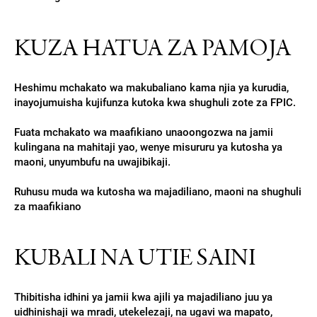
KUZA HATUA ZA PAMOJA
Heshimu mchakato wa makubaliano kama njia ya kurudia,
inayojumuisha kujifunza kutoka kwa shughuli zote za FPIC.
Fuata mchakato wa maafikiano unaoongozwa na jamii
kulingana na mahitaji yao, wenye misururu ya kutosha ya
maoni, unyumbufu na uwajibikaji.
Ruhusu muda wa kutosha wa majadiliano, maoni na shughuli
za maafikiano
KUBALI NA UTIE SAINI
Thibitisha idhini ya jamii kwa ajili ya majadiliano juu ya
uidhinishaji wa mradi, utekelezaji, na ugavi wa mapato,