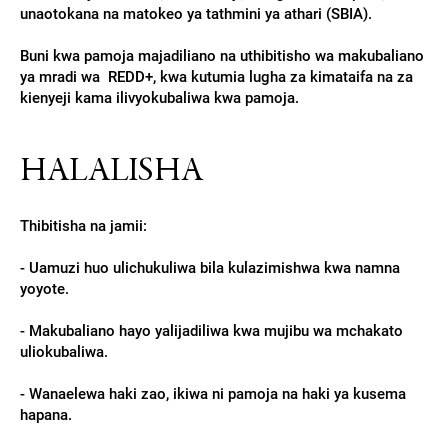
unaotokana na matokeo ya tathmini ya athari (SBIA).
Buni kwa pamoja majadiliano na uthibitisho wa makubaliano
ya mradi wa REDD+, kwa kutumia lugha za kimataifa na za
kienyeji kama ilivyokubaliwa kwa pamoja.
HALALISHA
Thibitisha na jamii:
- Uamuzi huo ulichukuliwa bila kulazimishwa kwa namna
yoyote.
- Makubaliano hayo yalijadiliwa kwa mujibu wa mchakato
uliokubaliwa.
- Wanaelewa haki zao, ikiwa ni pamoja na haki ya kusema
hapana.