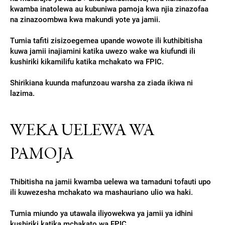
kwamba inatolewa au kubuniwa pamoja kwa njia zinazofaa
na zinazoombwa kwa makundi yote ya jamii.
Tumia tafiti zisizoegemea upande wowote ili kuthibitisha
kuwa jamii inajiamini katika uwezo wake wa kiufundi ili
kushiriki kikamilifu katika mchakato wa FPIC.
Shirikiana kuunda mafunzoau warsha za ziada ikiwa ni
lazima.
WEKA UELEWA WA
PAMOJA
Thibitisha na jamii kwamba uelewa wa tamaduni tofauti upo
ili kuwezesha mchakato wa mashauriano ulio wa haki.
Tumia miundo ya utawala iliyowekwa ya jamii ya idhini
kushiriki katika mchakato wa FPIC