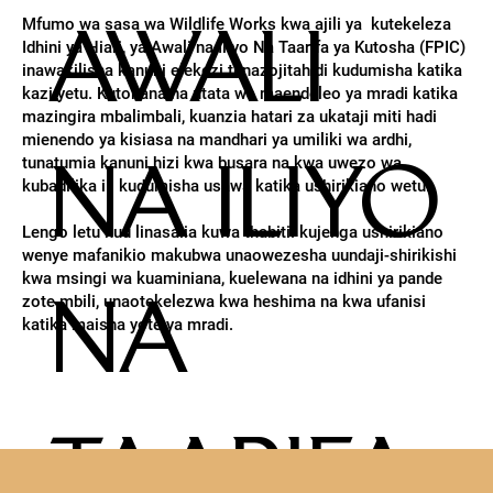
AWALI
Mfumo wa sasa wa Wildlife Works kwa ajili ya kutekeleza
Idhini ya Hiari, ya Awali na Iliyo Na Taarifa ya Kutosha (FPIC)
inawakilisha kanuni elekezi tunazojitahidi kudumisha katika
kazi yetu. Kutokana na utata wa maendeleo ya mradi katika
mazingira mbalimbali, kuanzia hatari za ukataji miti hadi
mienendo ya kisiasa na mandhari ya umiliki wa ardhi,
NA ILIYO
tunatumia kanuni hizi kwa busara na kwa uwezo wa
kubadilika ili kudumisha usawa katika ushirikiano wetu.
Lengo letu kuu linasalia kuwa thabiti: kujenga ushirikiano
wenye mafanikio makubwa unaowezesha uundaji-shirikishi
kwa msingi wa kuaminiana, kuelewana na idhini ya pande
NA
zote mbili, unaotekelezwa kwa heshima na kwa ufanisi
katika maisha yote ya mradi.
TAARIFA