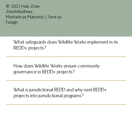
developer?
© 2023 Haki Zote
Zimehifadhiwa
Masharti ya Matumizi | Sera ya
Faragh
Why is land tenure important in REDD+ projects?
What safeguards does Wildlife Works implement in its
REDD+ projects?
How does Wildlife Works ensure community
governance in REDD+ projects?
What is jurisdictional REDD and why nest REDD+
projects into jurisdictional programs?