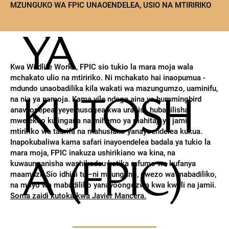
MZUNGUKO WA FPIC UNAOENDELEA, USIO NA MTIRIRIKO
YA
Kwa Wildlife Works, FPIC sio tukio la mara moja wala
mchakato ulio na mtiririko. Ni mchakato hai inaopumua -
mdundo unaobadilika kila wakati wa mazungumzo, uaminifu,
KUTOSH
na nia ya pamoja. Kama vile ndege aina ya hummingbird
anavyopepea, yeye husogea kwa urahisi, hubadilisha
mwelekeo kulingana na mihemo ya mahitaji ya jamii,
mtiririko wa taarifa na mahusiano yanayoendelea kukua.
Inapokubaliwa kama safari inayoendelea badala ya tukio la
mara moja, FPIC inakuza ushirikiano wa kina, na
A (FPIC)
kuwaunganisha washikadau katika mfumo wa kufanya
maamuzi. Sio idhini tu—ni muungano, uwezo wa mabadiliko,
na moyo wa mabadiliko yanayoongozwa kwa kweli na jamii.
Soma zaidi kutoka kwa Javier Mancera.