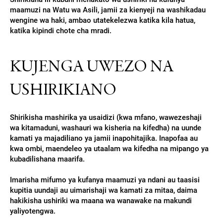
maamuzi na Watu wa Asili, jamii za kienyeji na washikadau
wengine wa haki, ambao utatekelezwa katika kila hatua,
katika kipindi chote cha mradi.
KUJENGA UWEZO NA
USHIRIKIANO
Shirikisha mashirika ya usaidizi (kwa mfano, wawezeshaji
wa kitamaduni, washauri wa kisheria na kifedha) na uunde
kamati ya majadiliano ya jamii inapohitajika. Inapofaa au
kwa ombi, maendeleo ya utaalam wa kifedha na mipango ya
kubadilishana maarifa.
Imarisha mifumo ya kufanya maamuzi ya ndani au taasisi
kupitia uundaji au uimarishaji wa kamati za mitaa, daima
hakikisha ushiriki wa maana wa wanawake na makundi
yaliyotengwa.