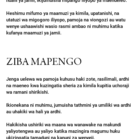
ndani ya jamii, ikijumuisha mipango iliyopo ya maendeleo.
Heshimu mifumo ya maamuzi ya kimila, upatanishi, na
utatuzi wa migogoro iliyopo, pamoja na viongozi au watu
wenye ushaawishi wasio rasmi ambao ni muhimu katika
kufanya maamuzi ya jamii.
ZIBA MAPENGO
Jenga uelewa wa pamoja kuhusu haki zote, rasilimali, ardhi
na maeneo kwa kuzingatia sheria za kimila kupitia uchoraji
wa ramani shirikishi.
Ikionekana ni muhimu, jumuisha tathmini ya umiliki wa ardhi
au uhakiki wa hali ya ardhi.
Hakikisha ushiriki wa maana wa wanawake na makundi
yaliyotengwa au yaliyo katika mazingira magumu huku
ukizingatia tamaduni na kanuni za wenyeji.