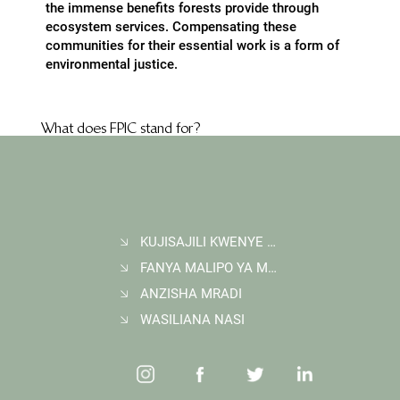
the immense benefits forests provide through
ecosystem services. Compensating these
communities for their essential work is a form of
environmental justice.
What does FPIC stand for?
What are baselines?
What does additionality mean?
KUJISAJILI KWENYE JARIDA
FANYA MALIPO YA MAUZO YA HEWAKAA
What is the concept of leakage?
ANZISHA MRADI
WASILIANA NASI
What is Permanence?
What is Wildlife Works' role as a REDD+ project