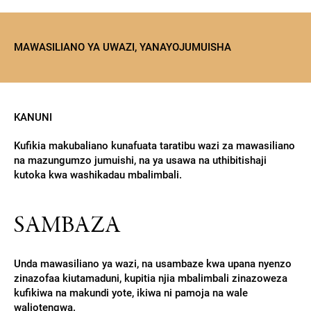
MAWASILIANO YA UWAZI, YANAYOJUMUISHA
KANUNI
Kufikia makubaliano kunafuata taratibu wazi za mawasiliano
na mazungumzo jumuishi, na ya usawa na uthibitishaji
kutoka kwa washikadau mbalimbali.
SAMBAZA
Unda mawasiliano ya wazi, na usambaze kwa upana nyenzo
zinazofaa kiutamaduni, kupitia njia mbalimbali zinazoweza
kufikiwa na makundi yote, ikiwa ni pamoja na wale
waliotengwa.