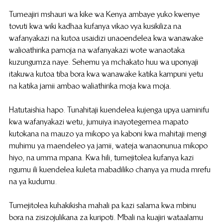
Tumeajiri mshauri wa kike wa Kenya ambaye yuko kwenye 
tovuti kwa wiki kadhaa kufanya vikao vya kusikiliza na 
wafanyakazi na kutoa usaidizi unaoendelea kwa wanawake 
walioathirika pamoja na wafanyakazi wote wanaotaka 
kuzungumza naye. Sehemu ya mchakato huu wa uponyaji 
itakuwa kutoa tiba bora kwa wanawake katika kampuni yetu 
na katika jamii ambao waliathirika moja kwa moja.
Hatutaishia hapo. Tunahitaji kuendelea kujenga upya uaminifu 
kwa wafanyakazi wetu, jumuiya inayotegemea mapato 
kutokana na mauzo ya mikopo ya kaboni kwa mahitaji mengi 
muhimu ya maendeleo ya jamii, wateja wanaonunua mikopo 
hiyo, na umma mpana. Kwa hili, tumejitolea kufanya kazi 
ngumu ili kuendelea kuleta mabadiliko chanya ya muda mrefu 
na ya kudumu.
Tumejitolea kuhakikisha mahali pa kazi salama kwa mbinu 
bora na zisizojulikana za kuripoti. Mbali na kuajiri wataalamu 