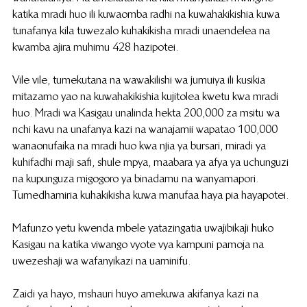
katika mradi huo ili kuwaomba radhi na kuwahakikishia kuwa 
tunafanya kila tuwezalo kuhakikisha mradi unaendelea na 
kwamba ajira muhimu 428 hazipotei.
 Vile vile, tumekutana na wawakilishi wa jumuiya ili kusikia 
mitazamo yao na kuwahakikishia kujitolea kwetu kwa mradi 
huo. Mradi wa Kasigau unalinda hekta 200,000 za msitu wa 
nchi kavu na unafanya kazi na wanajamii wapatao 100,000 
wanaonufaika na mradi huo kwa njia ya bursari, miradi ya 
kuhifadhi maji safi, shule mpya, maabara ya afya ya uchunguzi 
na kupunguza migogoro ya binadamu na wanyamapori. 
Tumedhamiria kuhakikisha kuwa manufaa haya pia hayapotei.
Mafunzo yetu kwenda mbele yatazingatia uwajibikaji huko 
Kasigau na katika viwango vyote vya kampuni pamoja na 
uwezeshaji wa wafanyikazi na uaminifu. 
Zaidi ya hayo, mshauri huyo amekuwa akifanya kazi na 