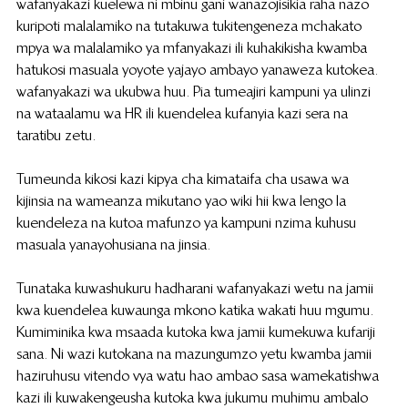
wafanyakazi kuelewa ni mbinu gani wanazojisikia raha nazo 
kuripoti malalamiko na tutakuwa tukitengeneza mchakato 
mpya wa malalamiko ya mfanyakazi ili kuhakikisha kwamba 
hatukosi masuala yoyote yajayo ambayo yanaweza kutokea. 
wafanyakazi wa ukubwa huu. Pia tumeajiri kampuni ya ulinzi 
na wataalamu wa HR ili kuendelea kufanyia kazi sera na 
taratibu zetu.
Tumeunda kikosi kazi kipya cha kimataifa cha usawa wa 
kijinsia na wameanza mikutano yao wiki hii kwa lengo la 
kuendeleza na kutoa mafunzo ya kampuni nzima kuhusu 
masuala yanayohusiana na jinsia.
Tunataka kuwashukuru hadharani wafanyakazi wetu na jamii 
kwa kuendelea kuwaunga mkono katika wakati huu mgumu. 
Kumiminika kwa msaada kutoka kwa jamii kumekuwa kufariji 
sana. Ni wazi kutokana na mazungumzo yetu kwamba jamii 
haziruhusu vitendo vya watu hao ambao sasa wamekatishwa 
kazi ili kuwakengeusha kutoka kwa jukumu muhimu ambalo 