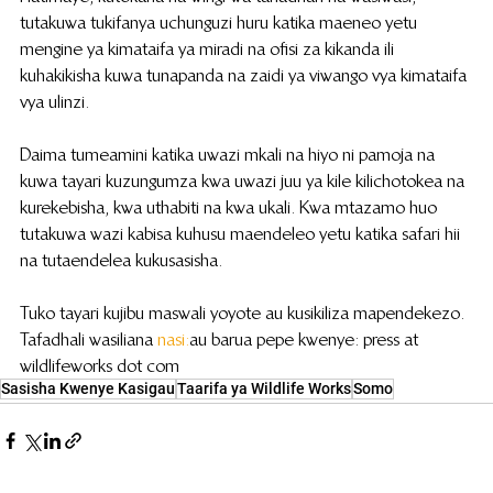
tutakuwa tukifanya uchunguzi huru katika maeneo yetu 
mengine ya kimataifa ya miradi na ofisi za kikanda ili 
kuhakikisha kuwa tunapanda na zaidi ya viwango vya kimataifa 
vya ulinzi.
Daima tumeamini katika uwazi mkali na hiyo ni pamoja na 
kuwa tayari kuzungumza kwa uwazi juu ya kile kilichotokea na 
kurekebisha, kwa uthabiti na kwa ukali.  Kwa mtazamo huo 
tutakuwa wazi kabisa kuhusu maendeleo yetu katika safari hii 
na tutaendelea kukusasisha.
Tuko tayari kujibu maswali yoyote au kusikiliza mapendekezo. 
Tafadhali wasiliana 
nasi:
 au barua pepe kwenye: press at 
wildlifeworks dot com
Sasisha Kwenye Kasigau
Taarifa ya Wildlife Works
Somo