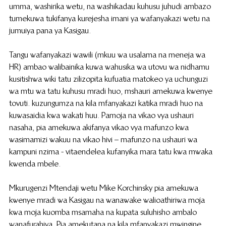
umma, washirika wetu, na washikadau kuhusu juhudi ambazo 
tumekuwa tukifanya kurejesha imani ya wafanyakazi wetu na 
jumuiya pana ya Kasigau.
Tangu wafanyakazi wawili (mkuu wa usalama na meneja wa 
HR) ambao walibainika kuwa wahusika wa utovu wa nidhamu 
kusitishwa wiki tatu zilizopita kufuatia matokeo ya uchunguzi 
wa mtu wa tatu kuhusu mradi huo, mshauri amekuwa kwenye 
tovuti. kuzungumza na kila mfanyakazi katika mradi huo na 
kuwasaidia kwa wakati huu. Pamoja na vikao vya ushauri 
nasaha, pia amekuwa akifanya vikao vya mafunzo kwa 
wasimamizi wakuu na vikao hivi – mafunzo na ushauri wa 
kampuni nzima - vitaendelea kufanyika mara tatu kwa mwaka 
kwenda mbele.
 Mkurugenzi Mtendaji wetu Mike Korchinsky pia amekuwa 
kwenye mradi wa Kasigau na wanawake walioathiriwa moja 
kwa moja kuomba msamaha na kupata suluhisho ambalo 
wanafurahiya. Pia amekutana na kila mfanyakazi mwingine 