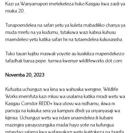
Kazi ya Wanyamapori imetekeleza huko Kasigau kwa zaidi ya 
miaka 20.
Tunapoendelea na safari yetu ya kuleta mabadiliko chanya ya 
muda mrefu na ya kudumu, tutakuwa wazi kabisa kuhusu 
maendeleo yetu katika safari hii na tutaendelea kukusasisha.
Tuko tayari kujibu maswali yoyote au kusikiliza mapendekezo 
tafadhali barua pepe: tumwa kwenye wildlifeworks dot com
Novemba 20, 2023
Kufuatia uchunguzi wa kina wa wahusika wengine, Wildlife 
Works imemfuta kazi mkuu wa usalama katika mradi wetu wa 
Kasigau Corridor REDD+ kwa utovu wa nidhamu, ikiwa ni 
pamoja na kukiuka sera ya kampuni dhidi ya unyanyasaji wa 
kijinsia. Uchunguzi wetu wa ndani unaendelea ili kubaini 
mazingira yanayozunguka madai hayo yote na kufungua 
mtandao salama kwa wafanyakazi wetu kujitokeza na taarifa 