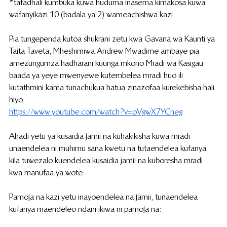
*tafadhali kumbuka kuwa huduma inasema kimakosa kuwa 
wafanyikazi 10 (badala ya 2) wameachishwa kazi.
Pia tungependa kutoa shukrani zetu kwa Gavana wa Kaunti ya 
Taita Taveta, Mheshimiwa Andrew Mwadime ambaye pia 
amezungumza hadharani kuunga mkono Mradi wa Kasigau 
baada ya yeye mwenyewe kutembelea mradi huo ili 
kutathmini kama tunachukua hatua zinazofaa kurekebisha hali 
hiyo:
https://www.youtube.com/watch?v=oVgwX7YCneg
Ahadi yetu ya kusaidia jamii na kuhakikisha kuwa mradi 
unaendelea ni muhimu sana kwetu na tutaendelea kufanya 
kila tuwezalo kuendelea kusaidia jamii na kuboresha mradi 
kwa manufaa ya wote.
Pamoja na kazi yetu inayoendelea na jamii, tunaendelea 
kufanya maendeleo ndani ikiwa ni pamoja na: