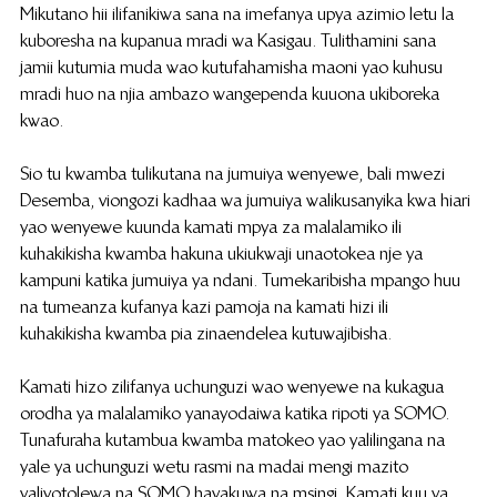
Mikutano hii ilifanikiwa sana na imefanya upya azimio letu la 
kuboresha na kupanua mradi wa Kasigau. Tulithamini sana 
jamii kutumia muda wao kutufahamisha maoni yao kuhusu 
mradi huo na njia ambazo wangependa kuuona ukiboreka 
kwao.
Sio tu kwamba tulikutana na jumuiya wenyewe, bali mwezi 
Desemba, viongozi kadhaa wa jumuiya walikusanyika kwa hiari 
yao wenyewe kuunda kamati mpya za malalamiko ili 
kuhakikisha kwamba hakuna ukiukwaji unaotokea nje ya 
kampuni katika jumuiya ya ndani. Tumekaribisha mpango huu 
na tumeanza kufanya kazi pamoja na kamati hizi ili 
kuhakikisha kwamba pia zinaendelea kutuwajibisha.
Kamati hizo zilifanya uchunguzi wao wenyewe na kukagua 
orodha ya malalamiko yanayodaiwa katika ripoti ya SOMO. 
Tunafuraha kutambua kwamba matokeo yao yalilingana na 
yale ya uchunguzi wetu rasmi na madai mengi mazito 
yaliyotolewa na SOMO hayakuwa na msingi. Kamati kuu ya 