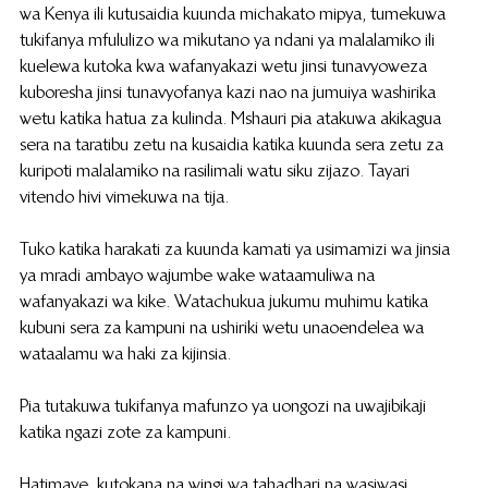
wa Kenya ili kutusaidia kuunda michakato mipya, tumekuwa 
tukifanya mfululizo wa mikutano ya ndani ya malalamiko ili 
kuelewa kutoka kwa wafanyakazi wetu jinsi tunavyoweza 
kuboresha jinsi tunavyofanya kazi nao na jumuiya washirika 
wetu katika hatua za kulinda. Mshauri pia atakuwa akikagua 
sera na taratibu zetu na kusaidia katika kuunda sera zetu za 
kuripoti malalamiko na rasilimali watu siku zijazo. Tayari 
vitendo hivi vimekuwa na tija.
Tuko katika harakati za kuunda kamati ya usimamizi wa jinsia 
ya mradi ambayo wajumbe wake wataamuliwa na 
wafanyakazi wa kike. Watachukua jukumu muhimu katika 
kubuni sera za kampuni na ushiriki wetu unaoendelea wa 
wataalamu wa haki za kijinsia.
Pia tutakuwa tukifanya mafunzo ya uongozi na uwajibikaji 
katika ngazi zote za kampuni.
Hatimaye, kutokana na wingi wa tahadhari na wasiwasi, 