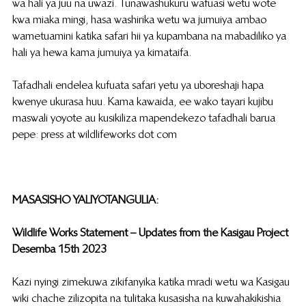
wa hali ya juu na uwazi. Tunawashukuru wafuasi wetu wote 
kwa miaka mingi, hasa washirika wetu wa jumuiya ambao 
wametuamini katika safari hii ya kupambana na mabadiliko ya 
hali ya hewa kama jumuiya ya kimataifa.
Tafadhali endelea kufuata safari yetu ya uboreshaji hapa 
kwenye ukurasa huu. Kama kawaida, ee wako tayari kujibu 
maswali yoyote au kusikiliza mapendekezo tafadhali barua 
pepe: press at wildlifeworks dot com
MASASISHO YALIYOTANGULIA:
Wildlife Works Statement – Updates from the Kasigau Project
Desemba 15th 2023 
Kazi nyingi zimekuwa zikifanyika katika mradi wetu wa Kasigau 
wiki chache zilizopita na tulitaka kusasisha na kuwahakikishia 