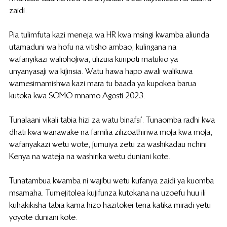
zaidi.
Pia tulimfuta kazi meneja wa HR kwa msingi kwamba aliunda 
utamaduni wa hofu na vitisho ambao, kulingana na 
wafanyikazi waliohojiwa, ulizuia kuripoti matukio ya 
unyanyasaji wa kijinsia. Watu hawa hapo awali walikuwa 
wamesimamishwa kazi mara tu baada ya kupokea barua 
kutoka kwa SOMO mnamo Agosti 2023.
Tunalaani vikali tabia hizi za watu binafsi’. Tunaomba radhi kwa 
dhati kwa wanawake na familia zilizoathiriwa moja kwa moja, 
wafanyakazi wetu wote, jumuiya zetu za washikadau nchini 
Kenya na wateja na washirika wetu duniani kote.
Tunatambua kwamba ni wajibu wetu kufanya zaidi ya kuomba 
msamaha. Tumejitolea kujifunza kutokana na uzoefu huu ili 
kuhakikisha tabia kama hizo hazitokei tena katika miradi yetu 
yoyote duniani kote.