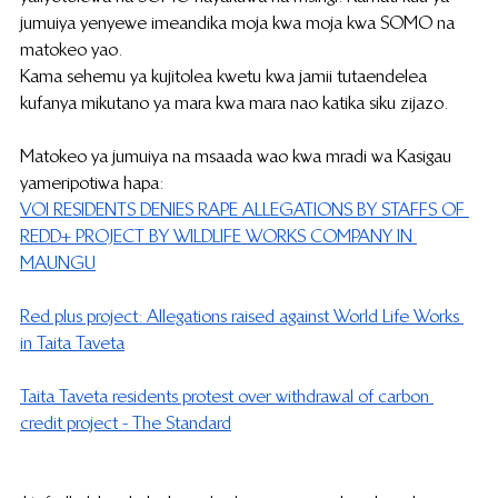
jumuiya yenyewe imeandika moja kwa moja kwa SOMO na 
matokeo yao.
Kama sehemu ya kujitolea kwetu kwa jamii tutaendelea 
kufanya mikutano ya mara kwa mara nao katika siku zijazo.
Matokeo ya jumuiya na msaada wao kwa mradi wa Kasigau 
yameripotiwa hapa:
VOI RESIDENTS DENIES RAPE ALLEGATIONS BY STAFFS OF 
REDD+ PROJECT BY WILDLIFE WORKS COMPANY IN 
MAUNGU
Red plus project: Allegations raised against World Life Works 
in Taita Taveta
Taita Taveta residents protest over withdrawal of carbon 
credit project - The Standard