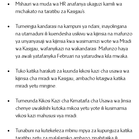
Mshauri wa muda wa HR anafanya ukaguzi kamili wa 
michakato na taratibu za Kasigau’s. 
Tumeingia kandarasi na kampuni ya ndani, inayolingana 
na utamaduni ili kuendesha usikivu wa kijinsia na mafunzo 
ya unyanyasaji wa kijinsia kwa wasimamizi wote wa Mradi 
wa Kasigau, wafanyikazi na wakandarasi. Mafunzo haya 
ya awali yatafanyika Februari na yatarudiwa kila mwaka.
Tuko katika harakati za kuunda kikosi kazi cha usawa wa 
kijinsia cha mradi wa Kasigau, ambacho kitaigwa katika 
miradi yetu mingine.
Tumeunda Kikosi Kazi cha Kimataifa cha Usawa wa Jinsia 
chenye uwakilishi kutoka mikoa yetu yote ili kusimamia 
vikosi kazi mahususi vya mradi.
Tunabuni na kutekeleza mbinu mpya za kupunguza katika 
taratibu zetu za malalamiko ambazo zinahitajika ili 