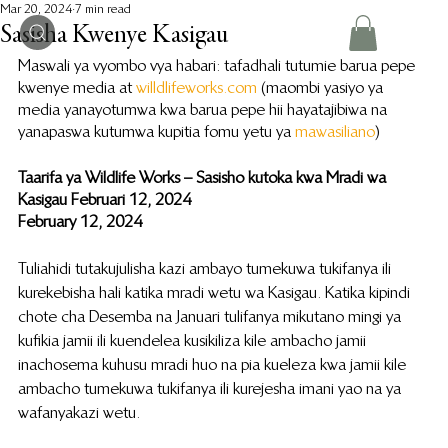
Mar 20, 2024
7 min read
Sasisha Kwenye Kasigau
Maswali ya vyombo vya habari: tafadhali tutumie barua pepe 
kwenye media at 
willdlifeworks.com
 (maombi yasiyo ya 
media yanayotumwa kwa barua pepe hii hayatajibiwa na 
yanapaswa kutumwa kupitia fomu yetu ya 
mawasiliano
)
Taarifa ya Wildlife Works – Sasisho kutoka kwa Mradi wa 
Kasigau Februari 12, 2024
February 12, 2024
Tuliahidi tutakujulisha kazi ambayo tumekuwa tukifanya ili 
kurekebisha hali katika mradi wetu wa Kasigau. Katika kipindi 
chote cha Desemba na Januari tulifanya mikutano mingi ya 
kufikia jamii ili kuendelea kusikiliza kile ambacho jamii 
inachosema kuhusu mradi huo na pia kueleza kwa jamii kile 
ambacho tumekuwa tukifanya ili kurejesha imani yao na ya 
wafanyakazi wetu.