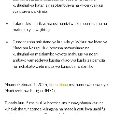
kushughulikia hatari zinazotambuliwa na vikosi vya kazi 
vya usawa wa kijinsia.
Tutaendesha usikivu wa usimamizi wa kampuni nzima na 
mafunzo ya uwajibikaji.
Tumeanzisha mikutano ya kila wiki ya Wakuu wa Idara ya 
Mradi wa Kasigau ili kuboresha mawasiliano na 
kushughulikia malalamiko yoyote mahususi ya ndani 
ambayo yametolewa kupitia vikao vya kusikiliza pamoja 
na mchakato wetu mpya wa kuripoti malalamiko.
Mnamo Februari 1, 2024, 
Verra iliinua
 msimamo wao kwenye 
Mradi wetu wa Kasigau REDD+.
Tunashukuru fursa hii ili kuboresha jinsi tunavyofanya kazi na 
kuhakikisha tunatenda kulingana na maadili yetu kwa uadilifu 