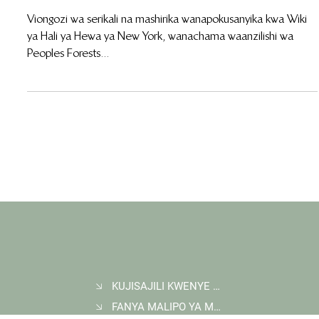
Kuzinduliwa Kwa Muungano Wa Equitable
Earth
Viongozi wa serikali na mashirika wanapokusanyika kwa Wiki
ya Hali ya Hewa ya New York, wanachama waanzilishi wa
Peoples Forests...
KUJISAJILI KWENYE JARIDA