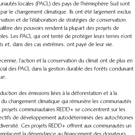
nautés locales (PACL) des pays de l’hémisphère Sud sont 
ar le changement climatique. Ils ont été largement exclus 
vation et de l’élaboration de stratégies de conservation. 
libre des pouvoirs rendent la plupart des projets de 
bles. Les PACL qui ont tenté de protéger leurs terres n’ont 
s et, dans des cas extrêmes, ont payé de leur vie.
ennie, l’action et la conservation du climat ont de plus en 
ucial des PACL dans la gestion durable des forêts conduisant 
ue.
uction des émissions liées à la déforestation et à la 
n du changement climatique qui rémunère les communautés 
es projets communautaires REDD+ se concentrent sur les 
objectifs de développement autodéterminés des autochtones 
odiversité. Ces projets REDD+ offrent aux communautés un 
remplacent la dépendance au financement des donateurs.