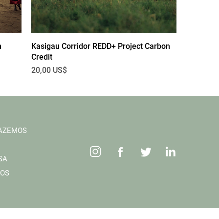
n
Kasigau Corridor REDD+ Project Carbon
Credit
Preço
20,00 US$
FAZEMOS
SA
ROS