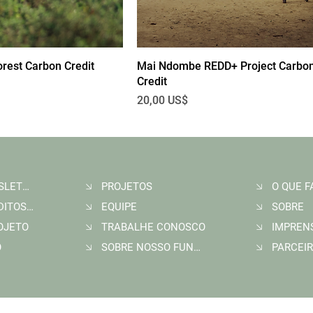
orest Carbon Credit
Mai Ndombe REDD+ Project Carbo
Credit
Preço
20,00 US$
ASSINE A NEWSLETTER
PROJETOS
O QUE 
COMPRAR CRÉDITOS DE CARBONO
EQUIPE
SOBRE
ROJETO
TRABALHE CONOSCO
IMPREN
O
SOBRE NOSSO FUNDADOR
PARCEI