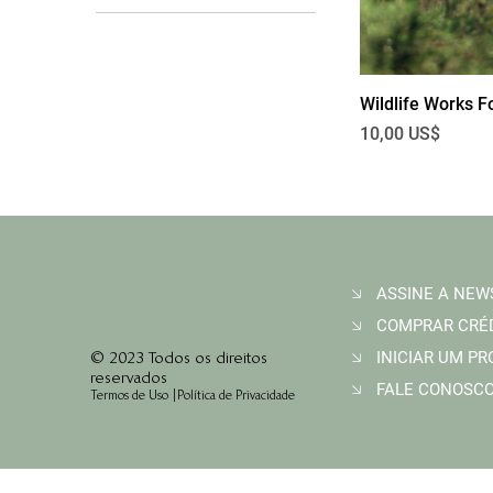
Wildlife Works F
Preço
10,00 US$
© 2023 Todos os direitos
INICIAR UM P
reservados
FALE CONOSC
Termos de Uso
|
Política de Privacidade