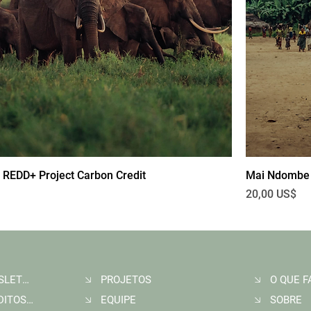
 REDD+ Project Carbon Credit
Mai Ndombe 
Preço
20,00 US$
ASSINE A NEWSLETTER
PROJETOS
O QUE 
COMPRAR CRÉDITOS DE CARBONO
EQUIPE
SOBRE