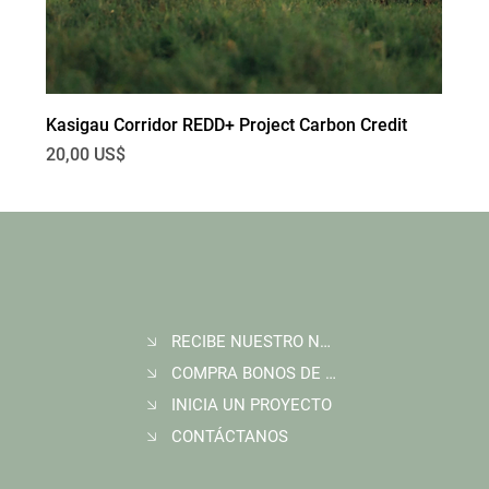
Kasigau Corridor REDD+ Project Carbon Credit
Precio
20,00 US$
RECIBE NUESTRO NEWSLETTER
COMPRA BONOS DE CARBONO
INICIA UN PROYECTO
CONTÁCTANOS