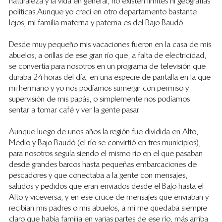
naturaleza y la vida en general, no existen limites ni geografías 
políticas.Aunque yo crecí en otro departamento bastante 
lejos, mi familia materna y paterna es del Bajo Baudó. 
Desde muy pequeño mis vacaciones fueron en la casa de mis 
abuelos, a orillas de ese gran río que, a falta de electricidad, 
se convertía para nosotros en un programa de televisión que 
duraba 24 horas del día, en una especie de pantalla en la que 
mi hermano y yo nos podíamos sumergir con permiso y 
supervisión de mis papás, o simplemente nos podíamos 
sentar a tomar café y ver la gente pasar.
Aunque luego de unos años la región fue dividida en Alto, 
Medio y Bajo Baudó (el río se convirtió en tres municipios), 
para nosotros seguía siendo el mismo río en el que pasaban 
desde grandes barcos hasta pequeñas embarcaciones de 
pescadores y que conectaba a la gente con mensajes, 
saludos y pedidos que eran enviados desde el Bajo hasta el 
Alto y viceversa, y en ese cruce de mensajes que enviaban y 
recibían mis padres o mis abuelos, a mí me quedaba siempre 
claro que había familia en varias partes de ese río, más arriba 