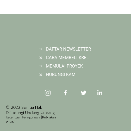
DAFTAR NEWSLETTER
CARA MEMBELI KREDIT KARBON
Membangun Ruang Belajar Melalui Sekolah
Karbon di Gerbang Barito
MEMULAI PROYEK
HUBUNGI KAMI
© 2023 Semua Hak
Dilindungi Undang-Undang
Ketentuan Penggunaan
|
Kebijakan
pribadi