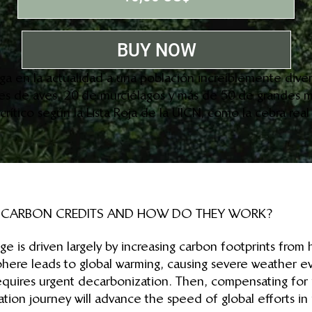
BUY NOW
rga en la actualidad a una población increíblemente diver
es de aves, 20 de murciélagos y más de 50 de grandes m
rítico según la Lista Roja de la UICN, como la cebra real 
 CARBON CREDITS AND HOW DO THEY WORK?
ge is driven largely by increasing carbon footprints from
ere leads to global warming, causing severe weather even
 requires urgent decarbonization. Then, compensating for
tion journey will advance the speed of global efforts in 