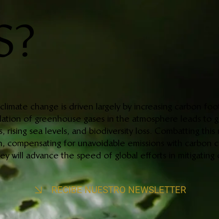
S?
climate change is driven largely by increasing carbon fo
ulation of greenhouse gases in the atmosphere leads to g
 rising sea levels, and biodiversity loss. Combatting this
, compensating for unavoidable emissions with carbon c
y will advance the speed of global efforts in mitigating
RECIBE NUESTRO NEWSLETTER