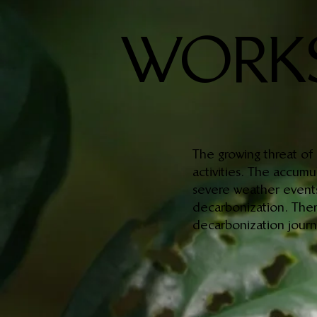
WORK
The growing threat of 
activities. The accum
severe weather events,
decarbonization. Then
decarbonization journe