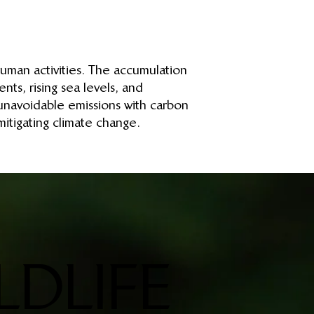
human activities. The accumulation
ts, rising sea levels, and
 unavoidable emissions with carbon
mitigating climate change.
DLIFE