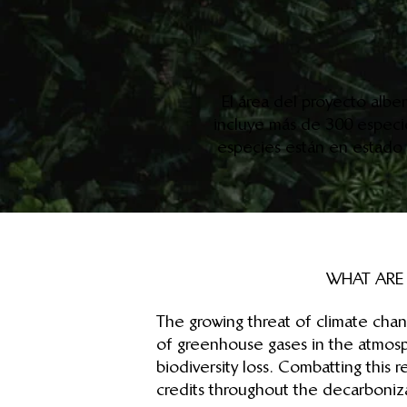
El área del proyecto albe
incluye más de 300 especi
especies están en estado c
WHAT ARE
The growing threat of climate chan
of greenhouse gases in the atmosph
biodiversity loss. Combatting this
credits throughout the decarboniza