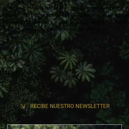
to alberga en la actualidad a una población increíblemen
luye más de 300 especies de aves, 20 de murciélagos y m
 estas especies están en estado crítico según la Lista R
cebra real y el perro salvaje africano.
morrow.
​​
RECIBE NUESTRO NEWSLETTER