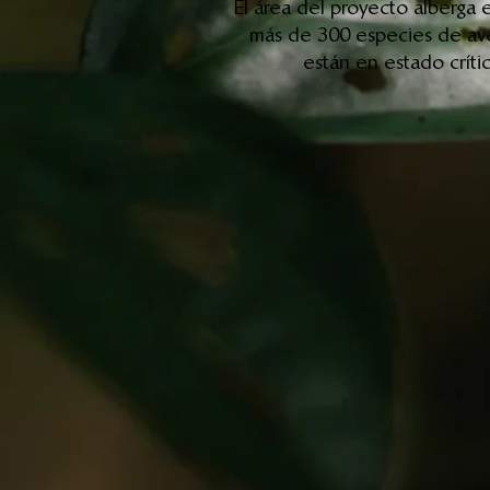
El área del proyecto alberga 
más de 300 especies de ave
están en estado crític