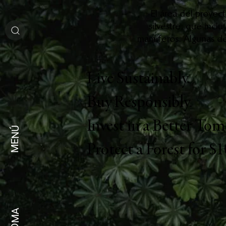
El área del proyec
silvestre, que inc
mamíferos. Algunas de
Live Sustainably.
Buy Responsibly.
Invest in a Better To
MENÚ
Protect a Forest for $10
IDIOMA