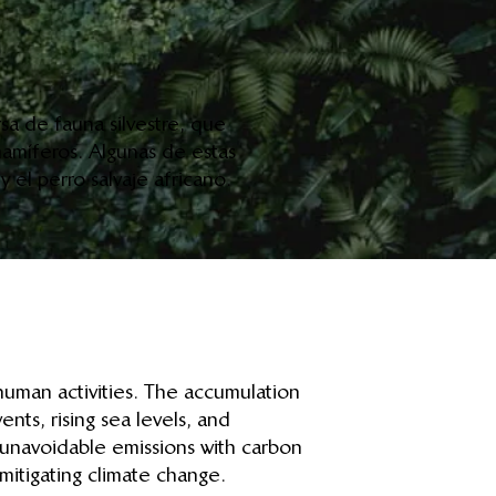
sa de fauna silvestre, que
amíferos. Algunas de estas
y el perro salvaje africano.
 human activities. The accumulation
ts, rising sea levels, and
 unavoidable emissions with carbon
mitigating climate change.