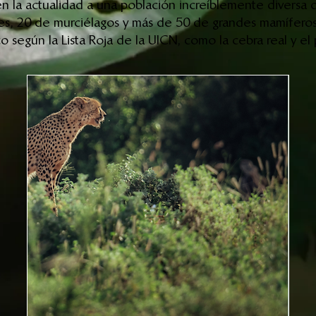
en la actualidad a una población increíblemente diversa d
s, 20 de murciélagos y más de 50 de grandes mamíferos
o según la Lista Roja de la UICN, como la cebra real y el 