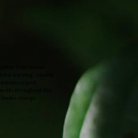
otprints from human
lobal warming, causing
 requires urgent
redits throughout the
 climate change.